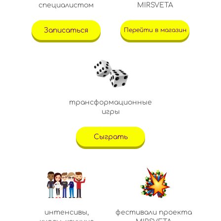
специалистом
MIRSVETA
Записаться
Перейти в магазин
трансформационные
игры
Сыграть
интенсивы,
фестивали проекта