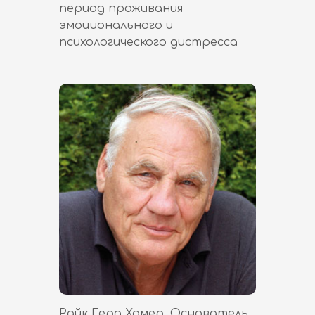
период проживания
эмоционального и
психологического дистресса
Райк Герд Хамер. Основатель