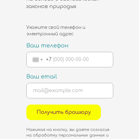
законов природы»
Укажите свой телефон и
электронный адрес
Ваш телефон
+7
Ваш email
Получить брошюру
Главная
Нажимая на кнопку, вы даете согласие
Ψ-Ликбез
Библиотека
MIRSVETA
Т-игры
на обработку персональных данных и
Консультация
Об авторе