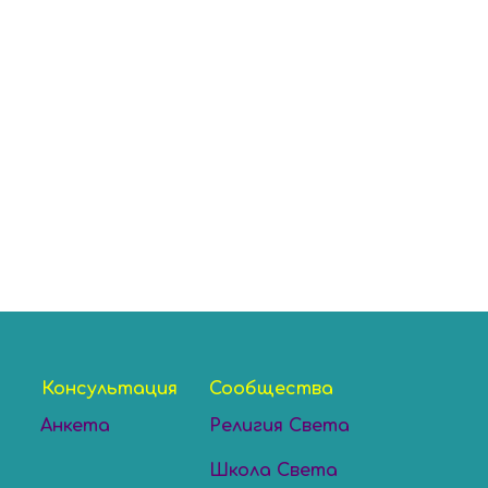
Консультация
Сообщества
Анкета
Религия Света
Школа Света