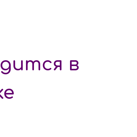
дится в
ке