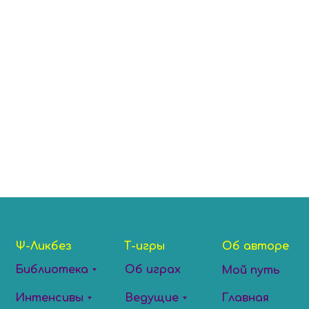
Ψ-Ликбез
Т-игры
Об авторе
Библиотека
Об играх
Мой путь
Интенсивы
Ведущие
Главная