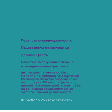
Анке
страни
Шко
Фо
Он
Политика конфиденциальности
Пользовательское соглашение
Договор оферты
Согласие на получение рекламной
и информационной рассылки
деятельность компании Meta
Platforms Inc., которой принадлежит
Инстаграм/Фейсбук, запрещена на
территории РФ в части реализации
данной (-ых) социальной (-ых) сети (-ей)
на основании осуществления ею
экстремистской деятельности
© Sviatlana Paulenka 2020-2026