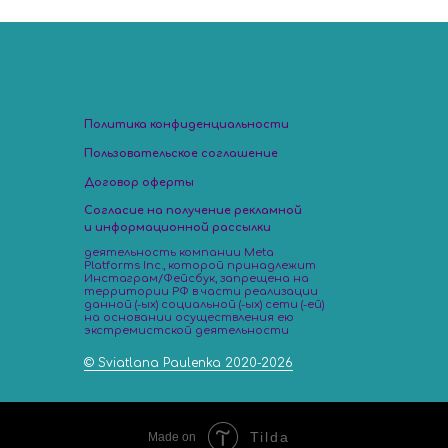
Он
Политика конфиденциальности
Пользовательское соглашение
Договор оферты
Согласие на получение рекламной
и информационной рассылки
деятельность компании Meta
Platforms Inc., которой принадлежит
Инстаграм/Фейсбук, запрещена на
территории РФ в части реализации
данной (-ых) социальной (-ых) сети (-ей)
на основании осуществления ею
экстремистской деятельности
© Sviatlana Paulenka 2020-2026
Tilda
Made on