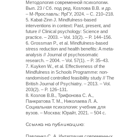
Методология современной психологии.
Вып. 23 / Сб. под ред. Козлова В.В. и др.
– М-Ярославль: ЯрГУ, 2024. – С. 210–218.
5. Kabat-Zinn J. Mindfulness-based
interventions in context: Past, present, and
future // Clinical psychology: Science and
practice. – 2003. – Vol. 10(2). – P. 144–156.
6. Grossman P., et al. Mindfulness-based
stress reduction and health benefits: A meta-
analysis // Journal of psychosomatic
research. – 2004. – Vol. 57(1). – P. 35–43.
7. Kuyken W., et al. Effectiveness of the
Mindfulness in Schools Programme: non-
randomised controlled feasibility study // The
British Journal of Psychiatry. – 2013. – Vol.
203(2). – P. 126–131.
8. Козлов В.В., Трифонова С. А.,
Панкратова Т. М., Николаева Л. А.
Социальная психология: учебник для
вузов. – Москва: Юрайт, 2021. – 504 с.
Ссылка на публикацию:
Павленко С. А. Интеграция современных