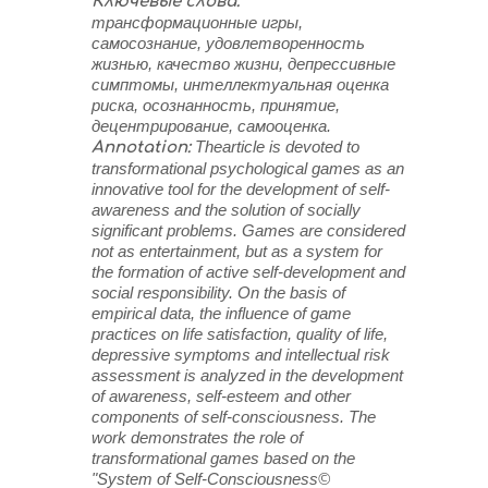
Ключевые слова:
трансформационные игры,
самосознание, удовлетворенность
жизнью, качество жизни, депрессивные
симптомы, интеллектуальная оценка
риска, осознанность, принятие,
децентрирование, самооценка.
Thearticle is devoted to
Annotation:
transformational psychological games as an
innovative tool for the development of self-
awareness and the solution of socially
significant problems. Games are considered
not as entertainment, but as a system for
the formation of active self-development and
social responsibility. On the basis of
empirical data, the influence of game
practices on life satisfaction, quality of life,
depressive symptoms and intellectual risk
assessment is analyzed in the development
of awareness, self-esteem and other
components of self-consciousness. The
work demonstrates the role of
transformational games based on the
"System of Self-Consciousness©