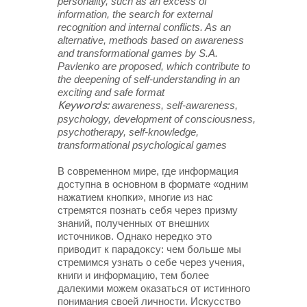
personality, such as an excess of
information, the search for external
recognition and internal conflicts. As an
alternative, methods based on awareness
and transformational games by S.A.
Pavlenko are proposed, which contribute to
the deepening of self-understanding in an
exciting and safe format
awareness, self-awareness,
Keywords:
psychology, development of consciousness,
psychotherapy, self-knowledge,
transformational psychological games
В современном мире, где информация
доступна в основном в формате «одним
нажатием кнопки», многие из нас
стремятся познать себя через призму
знаний, полученных от внешних
источников. Однако нередко это
приводит к парадоксу: чем больше мы
стремимся узнать о себе через учения,
книги и информацию, тем более
далекими можем оказаться от истинного
понимания своей личности. Искусство