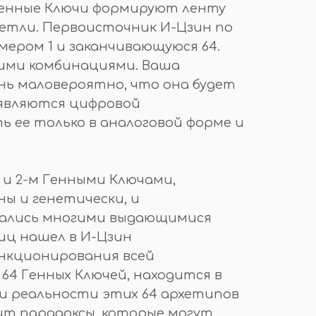
 Генные Ключи формируют ленту
петли. Первоисточник И-Цзин по
ером 1 и заканчивающуюся 64.
кими комбинациями. Ваша
нь маловероятно, что она будет
 являются цифровой
 ее только в аналоговой форме и
и 2-м Генными Ключами,
ны и генетически, и
вались многими выдающимися
иц нашел в И-Цзин
нкционирования всей
64 Генных Ключей, находится в
 и реальности этих 64 архетипов
жит парадоксы, которые могут