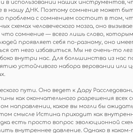
и в использовании наших инструментов, 
 в нашу ДНК. Поэтому сомнение может быт
о проблема с сомнением состоит в том, чт
ных схемах человеческого мозга, оно вызыв
, что сомнение — всего лишь слово, котор
 людей проявляет себя по-разному, оно име
ься от него избавиться. Мы не очень-то л
убоко внутри нас. Для большинства из нас
ятию устойчивого набора веровании или ц
х.
ского пути. Оно ведет к Дару Расследовани
ны как окончательного разрешения всех с
 том направлении, какое вы могли бы ожида
этом смысле Истина приходит как внутренне
адка есть просто вопрос эволюционной схе
ть внутреннее давление. Однако в каком-