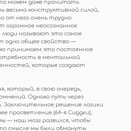
что можем даже прочитать
ь весьма конструктивной силой,
о от него очень трудно
ает огромное неосознанное
ым люди называют это самое
ет одно общее свойство —
егко принимаем это постоянное
 потребность в ментальной
енностей, которые создают
я, который, в свою очередь,
омнений. Однако путь через
ть. Заключительное решение логики
е просветление (64-я Сиддхи),
мы — наш мозг развился, чтобы
то смысле мы были обмануты