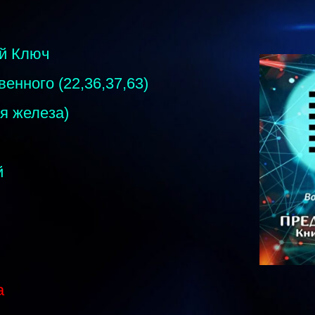
ый Ключ
енного (22,36,37,63)
я железа)
й
а