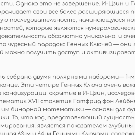
сти. Однако это не завершение. И-Цзин и
ворачивает свои все более расширяющиеся 
ую последовательность, начинающуюся ном
ьностей, которые являются нумерологичес
овательность абсолютно уникальна, и оче
Это чудесный парадокс Генных Ключей — они
ой можно получить доступ и активизировать
 собрана двумя полярными наборами— 1-м 
 конце. Эти четыре Генных Ключа очень важ
конфигурации, скрытые в И-Цзин, исследо
тематик XVII столетия Готфрид фон Лейбн
 им бинарной математики — основы для фу
и. То, что код, представляющий сущность 
ммирования, является показателем глубины
анная 63-м и 64-м Генными Ключами, содер