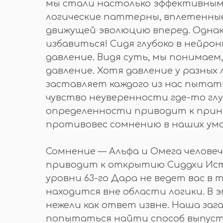
мы стали настолько эффективным
логические паттерны, вплетенные
движущей эволюцию вперед. Однак
избавиться! Сидя глубоко в нейрон
давление. Видя суть, мы понимаем
давление. Хотя давление у разных
заставляет каждого из нас пытат
чувство неуверенности где-то гл
определенности приводит к прин
противовес сомнению в наших ума
Сомнение — Альфа и Омега человече
приводит к открытию Сиддхи Исти
уровни 63-го Дара не ведет вас в
находится вне области логики. В 
нежели как ответ извне. Наша заг
попытаться найти способ выпусти