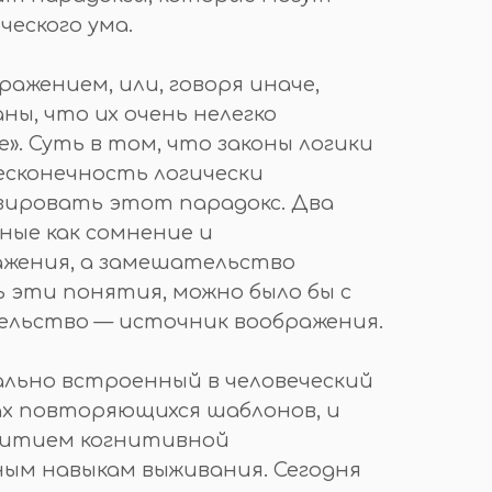
еского ума.
ажением, или, говоря иначе,
ны, что их очень нелегко
. Суть в том, что законы логики
есконечность логически
изировать этот парадокс. Два
тные как сомнение и
ражения, а замешательство
ь эти понятия, можно было бы с
тельство — источник воображения.
ально встроенный в человеческий
ах повторяющихся шаблонов, и
звитием когнитивной
ным навыкам выживания. Сегодня