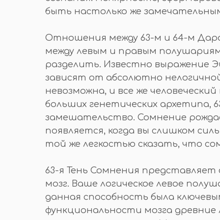
быть настолько же замечательным
Отношения между 63-м и 64-м Дара
между левым и правым полушариями 
разделить. Известно выражение Эй
зависят от абсолютно нелогичной
невозможна, и все же человечески
больших генетических архетипа, 63
замешательство. Сомнение рождае
появляется, когда вы слишком сил
той же легкостью сказать, что со
63-я Тень Сомнения представляет 
мозг. Ваше логическое левое пол
данная способность была ключевы
функциональности мозга древние 