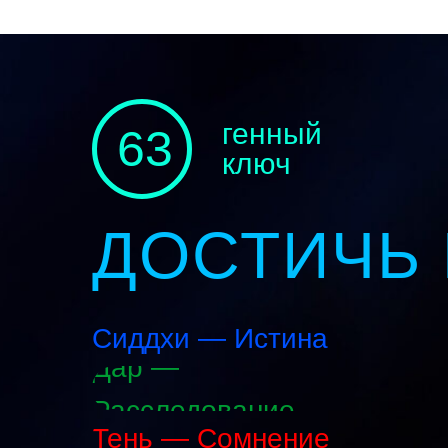
генный
63
ключ
ДОСТИЧЬ
Сиддхи — Истина
Дар —
Расследование
Тень — Сомнение