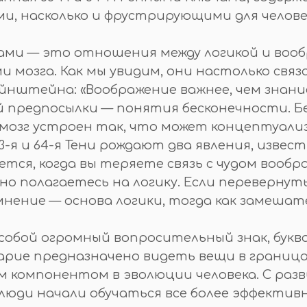
и, насколько и фрустрирующими для человеч
ми — это отношения между логикой и вообр
мозга. Как мы увидим, они настолько связа
нштейна: «Воображение важнее, чем знание»
 предпосылки — понятия бесконечности. Б
й мозг устроен так, что может концептуал
-я и 64-я Тени рождают два явления, извес
тся, когда вы теряете связь с чудом вооб
ьно полагаетесь на логику. Если перевернут
мнение — основа логики, тогда как замеша
собой огромный вопросительный знак, букв
ушарие предназначено видеть вещи в границ
м компонентом в эволюции человека. С ра
люди начали обучаться все более эффектив