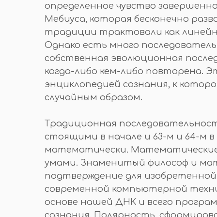
определенное чувство завершенно
Мебиуса, которая бесконечно раз
традиции трактовали как линейн
Однако есть много последовател
собственная эволюционная послед
когда-либо кем-либо повторена. 
энциклопедией сознания, к котор
случайным образом.
Традиционная последовательность
стоящими в начале и 63-м и 64-м в
математически. Математические 
умами. Знаменитый философ и ма
подтверждение для изобретенной
современной компьютерной техник
основе нашей ДНК и всего програ
сознания. Полярность, сформиров