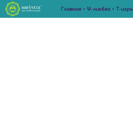
Главная
Ψ-ликбез
Т-игр