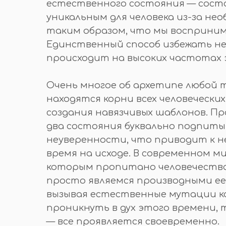
естественного состояния — состоя
уникальным для человека из-за н
таким образом, что мы восприним
Единственный способ избежать не
происходит на высоких частотах 
Очень многое об архетипе любой 
находятся корни всех человечески
создания навязчивых шаблонов. П
два состояния буквально подпитыв
неуверенности, что приводит к н
время на исходе. В современном 
которым пропитано человечество.
просто являемся производными ее
вызывая естественные мутации как
проникнуть в дух этого времени, 
— все проявляется своевременно.