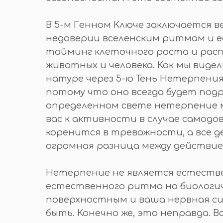
В 5-м Генном Ключе заключается 
недоверии вселенским ритмам и 
тайминг клеточного роста и расп
животных и человека. Как мы виде
натуре через 5-ю Тень Нетерпения
потому что оно всегда будет подр
определенном свете нетерпение м
вас к активности в случае самодо
коренится в тревожности, а все 
огромная разница между действи
Нетерпение не является естестве
естественного ритма на биологич
поверхностным и ваша нервная си
быть. Конечно же, это неправда. В