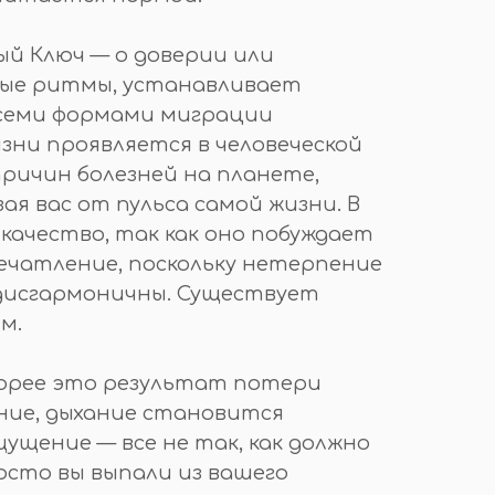
ый Ключ — о доверии или
ные ритмы, устанавливает
всеми формами миграции
зни проявляется в человеческой
причин болезней на планете,
ая вас от пульса самой жизни. В
ачество, так как оно побуждает
печатление, поскольку нетерпение
 дисгармоничны. Существует
м.
корее это результат потери
ние, дыхание становится
щение — все не так, как должно
росто вы выпали из вашего