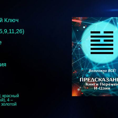
ый Ключ
,9,11,26)
е
ния
т, красный
й), 4 –
— золотой