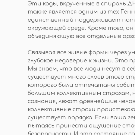
Эти коды, вкрученные в спираль Д
также является одним из тех Генн
единственный поддерживает патт
окружающей среде. Кроме того, о
объединяющую все отдельные орга
Связывая все живые формы через 
глубокое недоверие к жизни. Это п
Мы знаем, что все люди несут в с
существует много слоев этого ст
которого были отпечатаны событи
большим коллективным страхам, на
сознания, лежат древнейшие челов
коллективные страхи проистекают
существует порядка. Если ваша г
пытаясь принести ощущение стаби
безопасности. И это состояние с