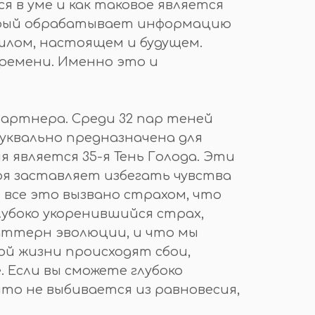
 в уме и как таковое является
торый обрабатывает информацию
шлом, настоящем и будущем.
ремени. Именно это и
партнера. Среди 32 пар теней
буквально предназначена для
является 35-я Тень Голода. Эти
оя заставляет избегать чувства
 все это вызвано страхом, что
убоко укоренившийся страх,
аттерн эволюции, и что мы
й жизни происходят сбои,
 Если вы сможете глубоко
то не выбивается из равновесия,