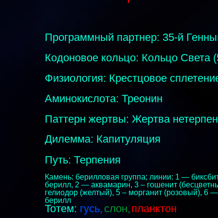
Программный партнер: 35-й Генн
Кодоновое кольцо: Кольцо Света (5
Физиология: Крестцовое сплетени
Аминокислота: Треонин
Паттерн жертвы: Жертва нетерпе
Дилемма: Капитуляция
Путь: Терпения
Камень: берилловая группа; линии: 1 — биксби
берилл, 2 — аквамарин, 3 – гошенит (бесцветны
гелиодор (желтый), 5 – морганит (розовый), 6 
берилл
Тотем:
гусь,
слон,
планктон