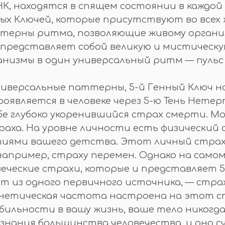
НК, находятся в спящем состоянии в каждой 
ых Ключей, которые присутствуют во всех ж
ерны ритма, позволяющие живому органи
н представляет собой великую и мистическу
низмы в один универсальный ритм — пульс
универсальные паттерны, 5-й Генный Ключ 
роявляется в человеке через 5-ю Тень Нетер
ебе глубоко укоренившийся страх смерти. М
раха. На уровне личности есть физический
ями вашего детства. Этот личный страх, 
пример, страху перемен. Однако на самом г
еческие страхи, которые и представляет 5
 из одного первичного источника, — страх
енетическая частота настроена на этот стр
льности в вашу жизнь, ваше тело никогда
ознания большинства человечества, и оно 