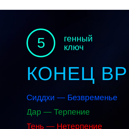
генный
5
ключ
КОНЕЦ В
Сиддхи — Безвременье
Дар — Терпение
Тень — Нетерпение