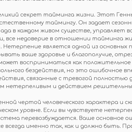
великий секрет тайминга жизни. Этот Генн
естественному таймингу. Он задает сезон
ада в каждом живом существе, управляет 
ли, все недоверие в отношении тайминга жи
. Нетерпение является одной из основных 
ывать ваше здоровье и благополучие, отрез
ожет восприниматься как положительное к
вольного бездействия, но это ошибочное в
действия, связанные с тревогой полностью
ем нетерпеливым и действием решительны
нной чертой человеческого характера и с
еском уровне. Если вы чувствуете нетерпе
стема перевозбуждается. Ваше основное ощу
се всегда именно так, как и должно быть. П