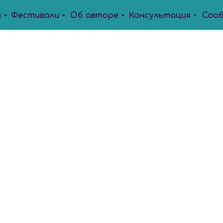
ы
Фестивали
Об авторе
Консультация
Соо