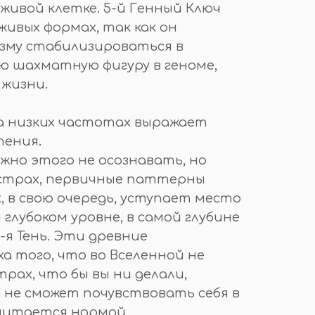
живой клетке. 5-й Генный Ключ
ивых формах, так как он
зму стабилизироваться в
ю шахматную фигуру в геноме,
 жизни.
на низких частотах выражает
пения.
ожно этого не осознавать, но
 страх, первичные паттерны
в свою очередь, уступает место
лубоком уровне, в самой глубине
-я Тень. Эти древние
а того, что во Вселенной не
ах, что бы вы ни делали,
 не сможет почувствовать себя в
считается нормой.