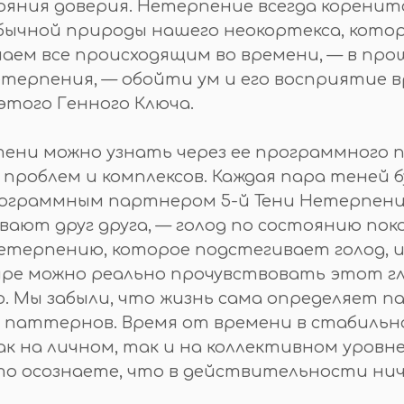
ния доверия. Нетерпение всегда коренится
еобычной природы нашего неокортекса, ко
аем все происходящим во времени, — в про
терпения, — обойти ум и его восприятие в
этого Генного Ключа.
тени можно узнать через ее программного 
х проблем и комплексов. Каждая пара теней 
рограммным партнером 5-й Тени Нетерпения 
ают друг друга, — голод по состоянию пок
етерпению, которое подстегивает голод, и
мире можно реально прочувствовать этот гл
 Мы забыли, что жизнь сама определяет п
 паттернов. Время от времени в стабильно
 на личном, так и на коллективном уровне.
то осознаете, что в действительности нич