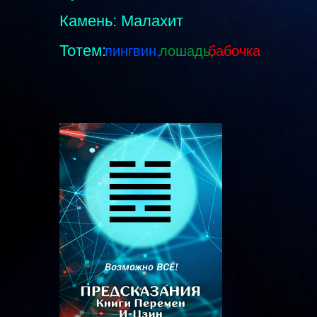
Камень: Малахит
Тотем:
пингвин,
лошадь,
бабочка