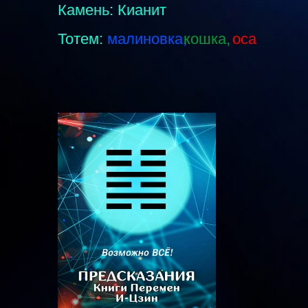
Камень: Кианит
Тотем:
малиновка,
кошка,
оса