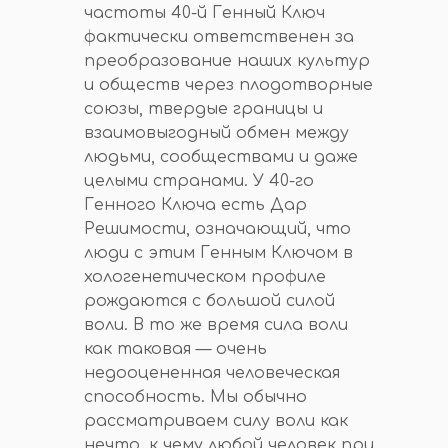
частоты 40-й Генный Ключ
фактически ответственен за
преобразование наших культур
и обществ через плодотворные
союзы, твердые границы и
взаимовыгодный обмен между
людьми, сообществами и даже
целыми странами. У 40-го
Генного Ключа есть Дар
Решимости, означающий, что
люди с этим Генным Ключом в
хологенетическом профиле
рождаются с большой силой
воли. В то же время сила воли
как таковая — очень
недооцененная человеческая
способность. Мы обычно
рассматриваем силу воли как
нечто, к чему любой человек при