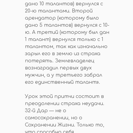
дано 10 талантов) вернулся с
20-ю талантами. Второй
арендатор (которому было
дано 5 талантов) вернулся с 10-
ю. А третий (которому был дан
1 талант) вернулся только с 1
талантом, так как изначально
зарыл его в землю из страха
потерять. Землевладелец
вознаградил первых двух
мужчин, а у третьего забрал
его единственный талант».
Урок этой притчи состоит в
преодолении страха неудачи.
32-й Дар — не о
самосохранении, но о
Сохранении Жизни. Только то,
что способно себя