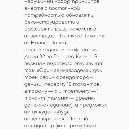
нерушимый набор принципов
вместе с постоянной
потребностью обновлять,
реконструировать и
расширять ваши начальные
инвестиции. Притча о Таланте
из Нового Завета —
превосходная метафора для
Дара 32-го Генного Ключа. В
вольном пересказе это звучит
так: «Один землевладелец дал
трем своим арендаторам
деньги: первому 10 талантов,
второму — 5 и третьему — 1
талант (талант — древняя
денежная единица), и предложил
им их куда-нибудь
инвестировать. Первый
арендатор (которому было