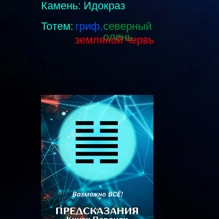
Камень: Идокраз
Тотем:
гриф,
северный
олень,
земляной червь