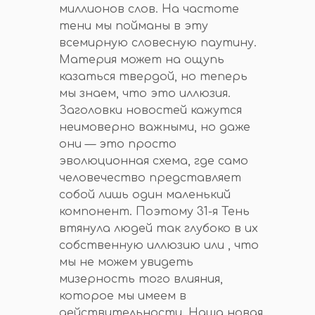
миллионов слов. На частоте
тени мы пойманы в эту
всемирную словесную паутину.
Материя может на ощупь
казаться твердой, но теперь
мы знаем, что это иллюзия.
Заголовки новостей кажутся
неимоверно важными, но даже
они — это просто
эволюционная схема, где само
человечество представляет
собой лишь один маленький
компонент. Поэтому 31-я Тень
втянула людей так глубоко в их
собственную иллюзию или , что
мы не можем увидеть
мизерность того влияния,
которое мы имеем в
действительности. Наша новая