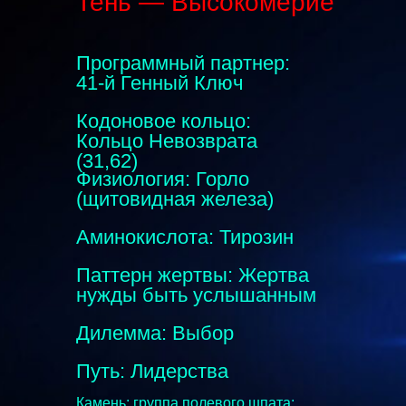
Тень — Высокомерие
Программный партнер:
41-й Генный Ключ
Кодоновое кольцо:
Кольцо Невозврата
(31,62)
Физиология: Горло
(щитовидная железа)
Аминокислота: Тирозин
Паттерн жертвы: Жертва
нужды быть услышанным
Дилемма: Выбор
Путь: Лидерства
Камень: группа полевого шпата;