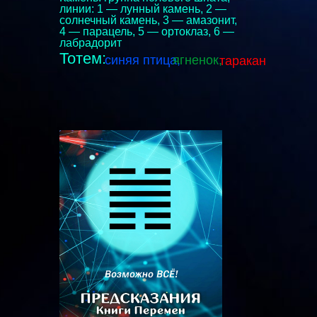
линии: 1 — лунный камень, 2 —
солнечный камень, 3 — амазонит,
4 — парацель, 5 — ортоклаз, 6 —
лабрадорит
Тотем:
синяя птица,
ягненок,
таракан