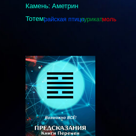
Камень: Аметрин
Тотем:
райская птица,
сурикат,
моль