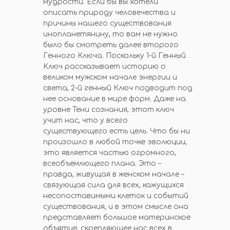
мудрости. Если бы вы хотели
описать природу человечества и
причины нашего существования
инопланетянину, то вам не нужно
было бы смотреть далее второго
Генного Ключа. Поскольку 1-й Генный
Ключ рассказывает историю о
великом мужском начале энергии и
света, 2-й генный Ключ подводит под
нее основание в мире форм. Даже на
уровне Тени сознания, этот ключ
учит нас, что у всего
существующего есть цель. Что бы ни
произошло в любой точке эволюции,
это является частью огромного,
всеобъемлющего плана. Это –
правда, живущая в женском начале –
связующая сила для всех, кажущихся
несопоставимыми клеток и событий
существования, и в этом смысле она
представляет большое материнское
объятие, скрепляющее нас всех в