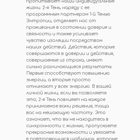
пропитывает наши индивидуальные
жизни. 2-я Тень, наряду с ее
программным партнером 1-й Тенью
Энтропии, отделяет нас от
проживания в состоянии доверия и
связности и также усиливает
чувство изоляции посредством
наших действий. Действия, которые
совершаются в доверии и действия,
совершаемые из страха, имеют
сильно различающиеся результаты.
Первые способствуют повышению
энергии, а вторые просто
отнимают у всех энергию. В вашей
личной жизни, если вы позволяете
это, 2-я Тень повлияет на каждое
принимаемое вами решение, таща
вас на мешающую частоту. Это
означает, что вы не находитесь в
синхронности с жизнью, пропускаете
прекрасные возможности и увязаете
в повторяющихся шаблонах, которые