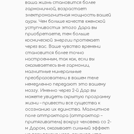
ваша жизнь становится более
гармоничной, возрастает
электромагнитная мощность вашей
ауры. Чем больше качеств «женской
уступчивости» этого Дара вы
приобретаете, тем больше
космической энергии протекает
через вас. Ваше чувство времени
становится более точно
настроенным, так как, если вы
оказываетесь вне гармонии,
магнитные минеральные
преобразователи в вашем теле
немедленно передают это вашему
мозгу. Именно через 2-й Дар вы
можете увидеть скрытую программу
жизни – привести все существа к
осознанию их единства. Магнитное
поле аттрактора (аттрактор –
притягиватель) вокруг человека со 2-
м Даром, оказывает сильный эффект