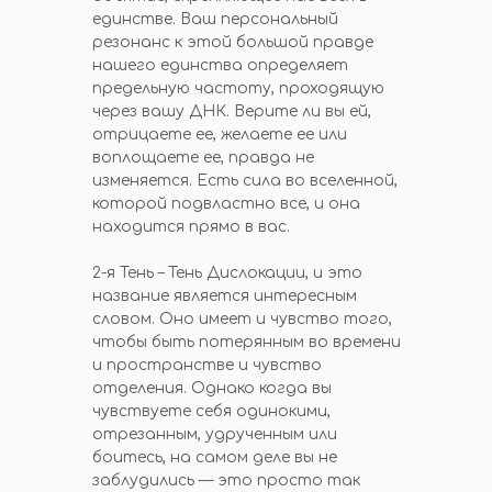
единстве. Ваш персональный
резонанс к этой большой правде
нашего единства определяет
предельную частоту, проходящую
через вашу ДНК. Верите ли вы ей,
отрицаете ее, желаете ее или
воплощаете ее, правда не
изменяется. Есть сила во вселенной,
которой подвластно все, и она
находится прямо в вас.
2-я Тень – Тень Дислокации, и это
название является интересным
словом. Оно имеет и чувство того,
чтобы быть потерянным во времени
и пространстве и чувство
отделения. Однако когда вы
чувствуете себя одинокими,
отрезанным, удрученным или
боитесь, на самом деле вы не
заблудились — это просто так