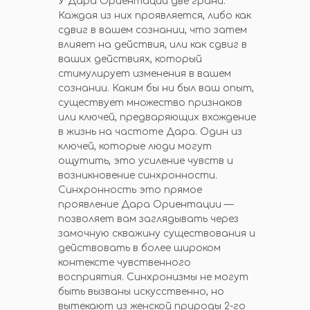
У Дара Ориентации две грани.
Каждая из них проявляется, либо как
сдвиг в вашем сознании, что затем
влияет на действия, или как сдвиг в
ваших действиях, который
стимулирует изменения в вашем
сознании. Каким бы ни был ваш опыт,
существует множество признаков
или ключей, предваряющих вхождение
в жизнь на частоте Дара. Один из
ключей, которые люди могут
ощутить, это усиление чувств и
возникновение синхронности.
Синхронность это прямое
проявление Дара Ориентации —
позволяет вам заглядывать через
замочную скважину существования и
действовать в более широком
контексте чувственного
восприятия. Синхронизмы не могут
быть вызваны искусственно, но
вытекают из женской природы 2-го