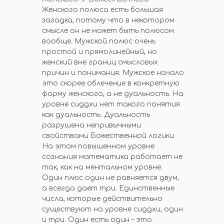
Женского полюса есть большая
загадка, потому что в некотором
смысле он не может быть полюсом
вообще. Мужской полюс очень
простой и прямолинейный, но
женский вне границ смысловых
причин и понимания. Мужское начало
это скорее облечение в конкретную
форму женского, а не дуальность. На
уровне сиддхи нет такого понятия
как дуальность. Дуальность
разрушена непривычными
свойствами Божественной логики.
На этом повышенном уровне
сознания математика работает не
так, как на ментальном уровне.
Один плюс один не равняется двум,
а всегда дает три. Единственные
числа, которые действительно
существуют на уровне сиддхи, один
и три. Один есть один – это