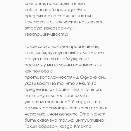
сознание, покоящееся в его
собственной природе. Это –
предельное состояние инь или
женского, или как часто называют
вторую гексаграмму –
«восприимчивость».
Такие слова как «восприимчивый»,
«женский», «уступчивый» или «мать»
могут ввести в заблуждение,
поскольку мы склонны понимать их
как полюса с
противоположностями. Однако они
указывают на то, что лежит за
пределами их привычных значений,
поэтому если мы правильно
ухватили значение 2-й сиддхи, то
должны рассматривать эти слова в
несколько ином аспекте. Это может
быть схвачено только интуитивно.
Таким образом, когда Кто-то