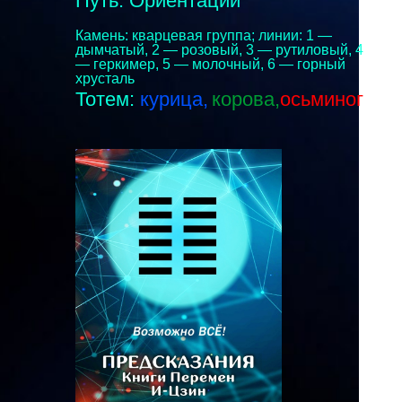
Путь: Ориентации
Камень: кварцевая группа; линии: 1 —
дымчатый, 2 — розовый, 3 — рутиловый, 4
— геркимер, 5 — молочный, 6 — горный
хрусталь
Тотем:
курица,
корова,
осьминог