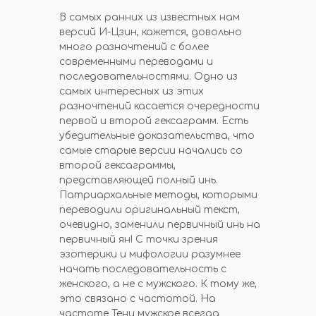
В самых ранних из известных нам
версий И-Цзин, кажется, довольно
много разночтений с более
современными переводами и
последовательностями. Одно из
самых интересных из этих
разночтений касается очередности
первой и второй гексаграмм. Есть
убедительные доказательства, что
самые старые версии начались со
второй гексаграммы,
представляющей полный инь.
Патриархальные методы, которыми
переводили оригинальный текст,
очевидно, заменили первичный инь на
первичный ян! С точки зрения
эзотерики и мифологии разумнее
начать последовательность с
женского, а не с мужского. К тому же,
это связано с частотой. На
частоте Тени мужское всегда