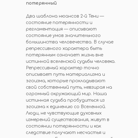
потерянный
Два шаблона нюансов 2-й Тени —
состояние потерянности и
регламентация — описывают
состояние умов значительного
большинства человечества. В случае
репрессивного характера быть
потерянным означает жизнь вне
истинной вселенской судьбы человека.
Репрессивный характер точно
описывает путь материализма и
эгоизма, которые прокладывают
свой собственный путь, невзирая на
огромный окружающий мир. Наша
истинная судьба пробудиться из
эгоизма к единению со Вселенной.
Люди, не чувствующие духовных
измерений существования, живут в
состоянии потерянности и как
следствие получают несчастья и