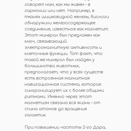
говорят нам, как мы живем – в
гармонии или нет. Например, в
тканях шишковидной железы, биологи
обнаружили железосодержащее
соединение, известное как магнетит.
Этот минерал был предложен как
ключ, связывающий
электромагнитную активность и
клеточные функции. Тот факт, что
такой же минерал был найден у
большинства животных,
предполагает, что у всех существ
есть встроенная магнитная
навигационная система, которая
синхронизирует их с более общими
ритмами. Именно через этот
магнетизм связана вся жизнь – от
спина атомов до вращения
галактик.
При повышении частоты 2-го Дара,