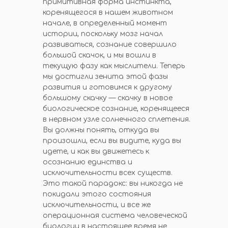
примитивная форма инстинкта,
коренящегося в нашем животном
начале, в определенный момент
истории, поскольку мозг начал
развиваться, сознание совершило
большой скачок, и мы вошли в
текущую фазу как мыслители. Теперь
мы достигли зенита этой фазы
развития и готовимся к другому
большому скачку — скачку в новое
биологическое сознание, коренящееся
в нервном узле солнечного сплетения.
Вы должны понять, откуда вы
произошли, если вы видите, куда вы
идете, и как вы движетесь к
осознанию единства и
исключительности всех существ.
Это такой парадокс: вы никогда не
покидали этого состояния
исключительности, и все же
операционная система человеческой
биологии в настоящее время не