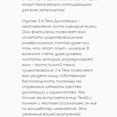
могут быть весьма истощающими
для всех затронутых
Однако 2-я Тень Дислокации –
неотъемлемая часть сценария жизни.
Она фактически позволяет вам
испытать существование вне
универсального потока даже при
том, что этот опыт – иллюзия. В
конечном счете, даже уровень
частоты, который упорядочивает
хаос – часть полной ткани
существования. 2-я Тень позволяют
вам увидеть нашу собственную
беспомощность, поскольку мы
стремимся избежать чувства
дислокации и одиночества. Как
только вы вступаете в мир Теней с
полным и честным осознанием, он как
по волшебству изменяется. Это
изменение вашей внутренней