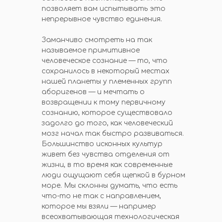
позволяет вам испытывать это
непрерывное чувство единения.
Заманчиво смотреть на так
называемое примитивное
человеческое сознание — то, что
сохранилось в некоторый местах
нашей планеты у племенных групп
аборигенов — и мечтать о
возвращении к тому первичному
сознанию, которое существовало
задолго до того, как человеческий
мозг начал так быстро развиваться.
Большинство исконных культур
живет без чувства отделения от
жизни, в то время как современные
люди ощущают себя щепкой в бурном
море. Мы склонны думать, что есть
что-то не так с направлением,
которое мы взяли — например
всеохватывающая технологическая