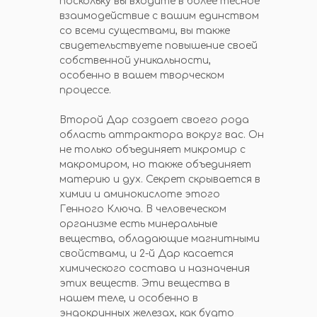
поскольку вы входите в более тесное
взаимодействие с вашим единством
со всеми существами, вы также
свидетельствуете повышение своей
собственной уникальности,
особенно в вашем творческом
процессе.
Второй Дар создает своего рода
область аттрактора вокруг вас. Он
не только объединяет микромир с
макромиром, но также объединяет
материю и дух. Секрет скрывается в
химии и аминокислоте этого
Генного Ключа. В человеческом
организме есть минеральные
вещества, обладающие магнитными
свойствами, и 2-й Дар касается
химического состава и назначения
этих веществ. Эти вещества в
нашем теле, и особенно в
эндокринных железах, как будто