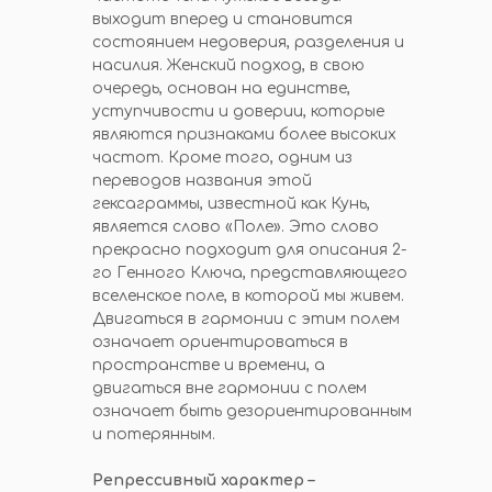
выходит вперед и становится
состоянием недоверия, разделения и
насилия. Женский подход, в свою
очередь, основан на единстве,
уступчивости и доверии, которые
являются признаками более высоких
частот. Кроме того, одним из
переводов названия этой
гексаграммы, известной как Кунь,
является слово «Поле». Это слово
прекрасно подходит для описания 2-
го Генного Ключа, представляющего
вселенское поле, в которой мы живем.
Двигаться в гармонии с этим полем
означает ориентироваться в
пространстве и времени, а
двигаться вне гармонии с полем
означает быть дезориентированным
и потерянным.
Репрессивный характер –