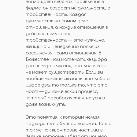
воплощает себя как проявление в
форме, он создает не дуальность, а
тройственность. Каждая
дуальность на самом деле
отношения, а каждые отношения в
действительности
тройственность — это мужчина,
женщина и немедленно после их
соединения – сами отношения. В
Божественной математике цифра
два всегда иллюзия, она логически
не может существовать. Если вы
вообще можете сказать что-либо о
цифре два, то только то, что это
мост — динамический процесс,
который преобразуется, не успев
даже возникнуть.
Это понятия, к которым нельзя
подходить с обычной логикой. Точно
так же, как квантовые частицы в
физике, которые избегают нашего