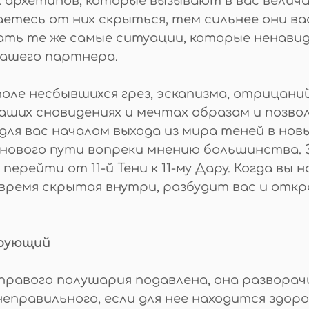
архетипов, которые вызывают в вас величай
етесь от них скрыться, тем сильнее они ва
ать те же самые ситуации, которые ненавид
ашего партнера.
оле несбывшихся грез, эскапизма, отрицаний,
аших сновидениях и мечтах образам и позво
ля вас началом выхода из мира теней в нов
 нового пути вопреки мнению большинства.
ерейти от 11-й Тени к 11-му Дару. Когда в
 время скрытая внутри, разбудит вас и отк
ирующий
правого полушария подавлена, она разворач
еправильного, если для нее находится здоро