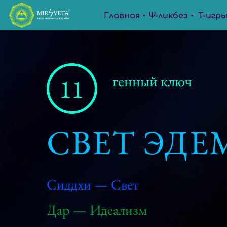
Главная
Ψ-ликбез
Т-игр
генный ключ
11
СВЕТ ЭДЕ
Сиддхи — Свет
Дар — Идеализм