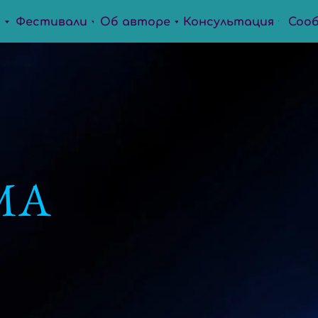
ы
Фестивали
Об авторе
Консультация
Соо
МА