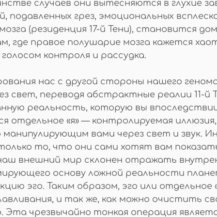
нстве случаев они вытесняются в глухие за
, подавленных грез, эмоциональных всплеск
озга (резиденция 17-й Тени), становится д
ам, где правое полушарие мозга кажется хао
голосом контроля и рассудка.
вания нас с другой стороны нашего генома 
рез свет, переводя абстрактные реалии 11-й 
нную реальность, которую вы впоследствии
я отдельное «я» — контролируемая иллюзия
анипулирующим вами через свет и звук. Иными
олько то, что они сами хотят вам показать
 наш внешний мир склонен отражать внутре
рмирующего основу ложной реальности план
цию эго. Таким образом, эго или отдельное 
авливания, и так же, как можно очистить с
. Эта чрезвычайно тонкая операция являет