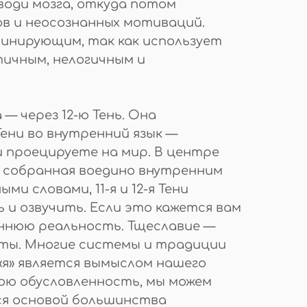
води мозга, откуда потом
ов и неосознанных мотиваций.
оминирующим, так как использует
тичным, нелогичным и
— через 12-ю Тень. Она
Тени во внутренний язык —
 проецируете на мир. В центре
, собранная воедино внутренним
 словами, 11-я и 12-я Тени
 и озвучить. Если это кажется вам
ннюю реальность. Тщеславие —
еты. Многие системы и традиции
«я» является вымыслом нашего
вою обусловленность, мы можем
ся основой большинства