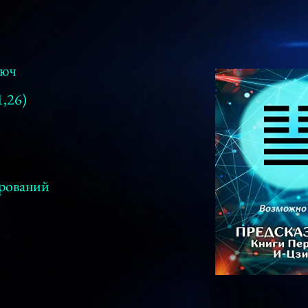
люч
1,26)
ерований