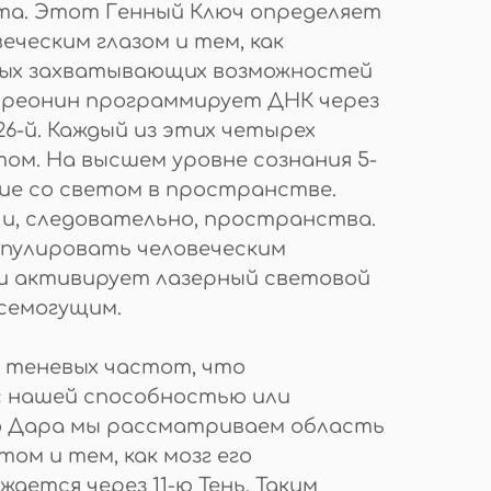
ета. Этот Генный Ключ определяет
еческим глазом и тем, как
амых захватывающих возможностей
треонин программирует ДНК через
26-й. Каждый из этих четырех
ом. На высшем уровне сознания 5-
ние со светом в пространстве.
и, следовательно, пространства.
ипулировать человеческим
ти активирует лазерный световой
всемогущим.
х теневых частот, что
с нашей способностью или
-го Дара мы рассматриваем область
ом и тем, как мозг его
ается через 11-ю Тень. Таким