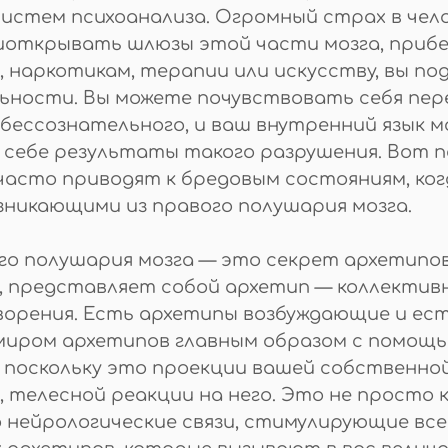
истем психоанализа. Огромный страх в чел
риоткрывать шлюзы этой части мозга, прибе
 наркотикам, терапии или искусству, вы п
ьности. Вы можете почувствовать себя пер
 бессознательного, и ваш внутренний язык 
себе результаты такого разрушения. Вот п
часто приводят к бредовым состояниям, ко
никающими из правого полушария мозга.
ого полушария мозга — это секрет архетипов
, представляет собой архетип — коллектив
орения. Есть архетипы возбуждающие и ест
 миром архетипов главным образом с помощ
, поскольку это проекции вашей собственно
, телесной реакции на него. Это не просто
нейрологические связи, стимулирующие все 