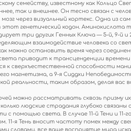
скому семейству, известному как Кольцо Св
нее, так и внешнее. Он тесно связан с челов
 мозг через визуальный кортекс. Одна из с
 этот генетический кодон. Аминокислота 
дирует три других Генных Ключа — 5-й, 9-й и 
ределяющим взаимодействие человека со свет
 как можно остановить время через соедине
света приводит к трансценденции времени 
ся к сверхъестественной способности ман
его магнетизма, а 9-я Сиддхи Непобедимос
кой реальности, таким образом, делая вас 
ючей можно рассматривать сквозь призму и
олько людские страдания глубоко связаны 
 с помощью света. В случае 11-й Тени и 11
. 11-я Тень вносит частоту помех между свет
и словами, все ваше восприятие мира искаж