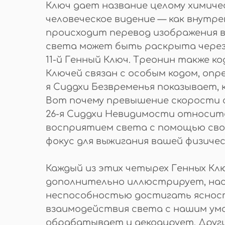
Ключ дает название целому химиче
человеческое видение — как внутрен
происходит перевод изображения в
света может быть раскрыта через
11-й Генный Ключ. Треонин также ко
Ключей связан с особым кодом, оп
я Сиддхи Безвременья показывает,
Вот почему превышение скорости 
26-я Сиддхи Невидимости относит
восприятием света с помощью сво
фокус для выжигания вашей физичес
Каждый из этих четырех Генных Кл
дополнительно иллюстрирует, наск
неспособностью достигать ясности
взаимодействия света с нашим умом
обрабатывает и декодирует. Другим