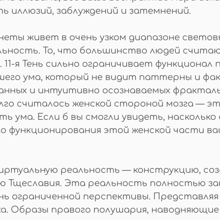
ь иллюзий, заблуждений и затемнений.
еты живет в очень узком диапазоне световы
альность. То, что большинство людей счит
 11-я Тень сильно ограничивает функционал 
шего ума, который не видит паттерны и фак
анных и интуитивно осознаваемых фракталь
олго считалось женской стороной мозга — 
ь ума. Если б вы смогли увидеть, насколько
о функционирования этой женской части ва
иртуальную реальность — конструкцию, созд
ю Тщеславия. Эта реальность полностью за
нь ограниченной перспективы. Представляя с
аха. Образы правого полушария, наводняющие