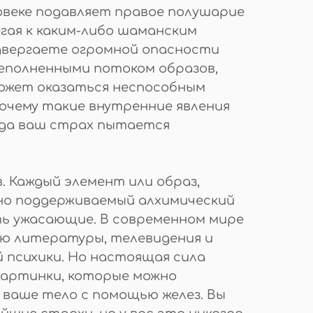
овеке подавляет правое полушарие
гая к каким-либо шаманским
одвергаете огромной опасности
еполненными потоком образов,
может оказаться неспособным
очему такие внутренние явления
гда ваш страх пытается
. Каждый элемент или образ,
но поддерживаемый алхимический
ь ужасающие. В современном мире
ью литературы, телевидения и
й психики. Но настоящая сила
 картинки, которые можно
ваше тело с помощью желез. Вы