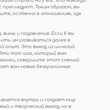
шие страхи, но у вас это никогда
с преследуют. Таким образом, вы
ите, особенно в отношениях, где
 вины и подавления. Если б вы
лить им развиваться далее в
ый опыт. Это выход из иллюзий
 Это тот шаг, который вам
ы наконец совершите этот смелый
роет вам новые безграничные
ивается внутрь и создает мир
вый и творческий выход, но в