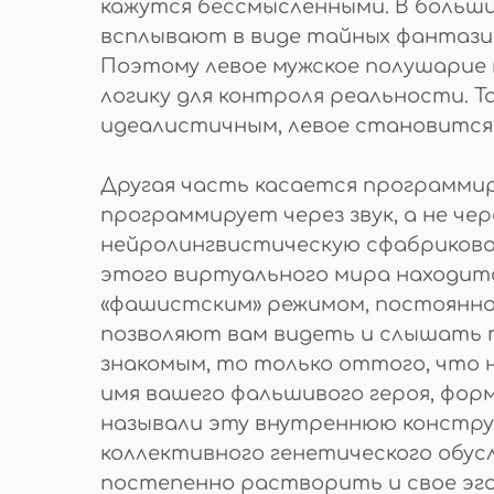
кажутся бессмысленными. В больши
всплывают в виде тайных фантазий
Поэтому левое мужское полушарие м
логику для контроля реальности. Т
идеалистичным, левое становится 
Другая часть касается программиро
программирует через звук, а не че
нейролингвистическую сфабрикова
этого виртуального мира находитс
«фашистским» режимом, постоянно м
позволяют вам видеть и слышать т
знакомым, то только оттого, что
имя вашего фальшивого героя, фо
называли эту внутреннюю конструк
коллективного генетического обусл
постепенно растворить и свое эго