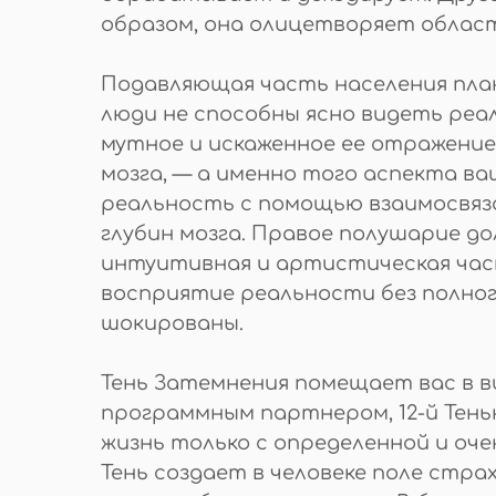
образом, она олицетворяет област
Подавляющая часть населения план
люди не способны ясно видеть ре
мутное и искаженное ее отражение.
мозга, — а именно того аспекта ва
реальность с помощью взаимосвяз
глубин мозга. Правое полушарие д
интуитивная и артистическая част
восприятие реальности без полног
шокированы.
Тень Затемнения помещает вас в в
программным партнером, 12-й Тень
жизнь только с определенной и оче
Тень создает в человеке поле стр